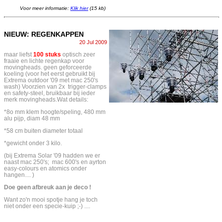
Voor meer informatie:
Klik hier
(15 kb)
NIEUW: REGENKAPPEN
20 Jul 2009
maar liefst
100 stuks
optisch zeer
fraaie en lichte regenkap voor
movingheads. geen geforceerde
koeling (voor het eerst gebruikt bij
Extrema outdoor '09 met mac 250's
wash) Voorzien van 2x trigger-clamps
en safety-steel, bruikbaar bij ieder
merk movingheads.Wat details:
*8o mm klem hoogte/speling, 480 mm
alu pijp, diam 48 mm
*58 cm buiten diameter totaal
*gewicht onder 3 kilo.
(bij Extrema Solar '09 hadden we er
naast mac 250's; mac 600's en ayrton
easy-colours en atomics onder
hangen.... )
Doe geen afbreuk aan je deco !
Want zo'n mooi spotje hang je toch
niet onder een specie-kuip ;-) ....