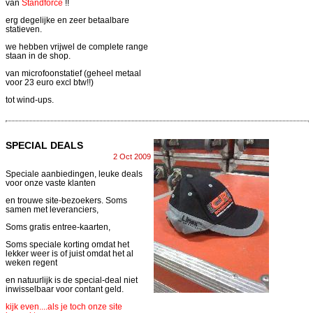
van
Standforce
!!
erg degelijke en zeer betaalbare
statieven.
we hebben vrijwel de complete range
staan in de shop.
van microfoonstatief (geheel metaal
voor 23 euro excl btw!!)
tot wind-ups.
SPECIAL DEALS
2 Oct 2009
Speciale aanbiedingen, leuke deals
voor onze vaste klanten
en trouwe site-bezoekers. Soms
samen met leveranciers,
Soms gratis entree-kaarten,
Soms speciale korting omdat het
lekker weer is of juist omdat het al
weken regent
en natuurlijk is de special-deal niet
inwisselbaar voor contant geld.
kijk even....als je toch onze site