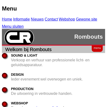
Menu
Home
Informatie
Nieuws
Contact
Webshop
Gewone site
Menu sluiten
Rombouts
menu
Welkom bij Rombouts
SOUND & LIGHT
Verkoop en verhuur van professionele licht- en
geluidsapparatuur.
DESIGN
Ieder evenement wel overwogen en uniek.
PRODUCTION
De uitvoering in vertrouwde handen.
WEBSHOP