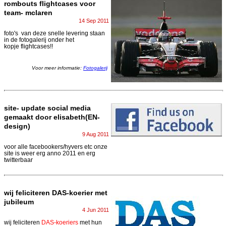
rombouts flightcases voor
team- mclaren
14 Sep 2011
foto's van deze snelle levering staan
in de fotogalerij onder het
kopje flightcases!!
Voor meer informatie:
Fotogalerij
site- update social media
gemaakt door elisabeth(EN-
design)
9 Aug 2011
voor alle facebookers/hyvers etc onze
site is weer erg anno 2011 en erg
twitterbaar
wij feliciteren DAS-koerier met
jubileum
4 Jun 2011
wij feliciteren
DAS-koeriers
met hun