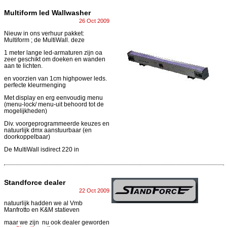
Multiform led Wallwasher
26 Oct 2009
Nieuw in ons verhuur pakket:
Multiform ; de MultiWall. deze
1 meter lange led-armaturen zijn oa
zeer geschikt om doeken en wanden
aan te lichten.
en voorzien van 1cm highpower leds.
perfecte kleurmenging
Met display en erg eenvoudig menu
(menu-lock/ menu-uit behoord tot de
mogelijkheden)
Div. voorgeprogrammeerde keuzes en
natuurlijk dmx aanstuurbaar (en
doorkoppelbaar)
De MultiWall isdirect 220 in
Standforce dealer
22 Oct 2009
natuurlijk hadden we al Vmb
Manfrotto en K&M statieven
maar we zijn nu ook dealer geworden