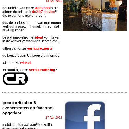
18 Apr 2012
het unieke van onze
webshop
is niet
alleen de prijs ook
de24/7 service
!!
die je van ons gewend bent
dus de ondersteuning van een enorm
verhuur magazijn!! uniek in ned!! dat
is veilig kopen
betaal makkelijk met
ideal
kom kijken
in de winkel vasthouden, testen etc....
uitleg van onze
verhuurexperts
de keuzeis aan U: koop via internet,
of in onze
winkel,
of huurt bij onze
verhuurafdeling
?
groep artiesten &
evenementen op facebook
opgericht
17 Apr 2012
meldt je allemaal aan!!! gezellig
ervaringen uitwisselen