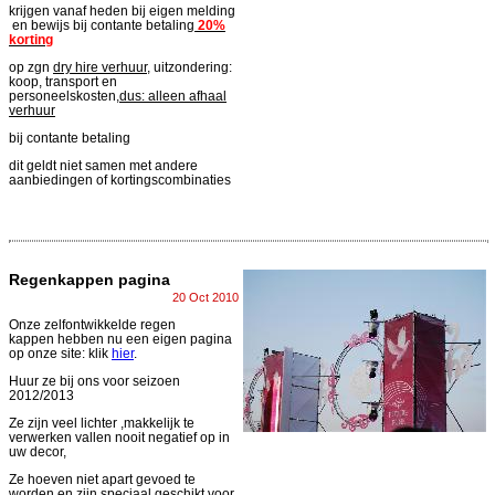
krijgen vanaf heden bij eigen melding
en bewijs bij contante betaling
20%
korting
op zgn
dry hire verhuur
, uitzondering:
koop, transport en
personeelskosten,
dus: alleen afhaal
verhuur
bij contante betaling
dit geldt niet samen met andere
aanbiedingen of kortingscombinaties
Regenkappen pagina
20 Oct 2010
Onze zelfontwikkelde regen
kappen hebben nu een eigen pagina
op onze site: klik
hier
.
Huur ze bij ons voor seizoen
2012/2013
Ze zijn veel lichter ,makkelijk te
verwerken vallen nooit negatief op in
uw decor,
Ze hoeven niet apart gevoed te
worden en zijn speciaal geschikt voor