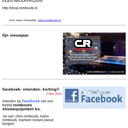
EIGEN INKOOPPRIJZEN!!
http://shop.rombouts.nl
Voor meer informatie:
shop.rombouts.nl
fijn nieuwjaar
faceboek- vrienden- korting!!
2 Nov 2011
faceboek
vrienden op
van ons
rombouts
bedrijf
showequipment bv,
en van: chris rombouts, mario
rombouts, marleen roosen,ewout
borgers