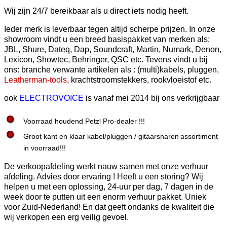
Wij zijn 24/7 bereikbaar als u direct iets nodig heeft.
Ieder merk is leverbaar tegen altijd scherpe prijzen. In onze
showroom vindt u een breed basispakket van merken als:
JBL, Shure, Dateq, Dap, Soundcraft, Martin, Numark, Denon,
Lexicon, Showtec, Behringer, QSC etc. Tevens vindt u bij
ons: branche verwante artikelen als : (multi)kabels, pluggen,
Leatherman-tools
, krachtstroomstekkers, rookvloeistof etc.
ook
ELECTROVOICE
is vanaf mei 2014 bij ons verkrijgbaar
Voorraad houdend Petzl Pro-dealer !!!
Groot kant en klaar kabel/pluggen /
gitaarsnaren
assortiment
in voorraad!!!
De verkoopafdeling werkt nauw samen met onze verhuur
afdeling. Advies door ervaring ! Heeft u een storing? Wij
helpen u met een oplossing, 24-uur per dag, 7 dagen in de
week door te putten uit een enorm verhuur pakket. Uniek
voor Zuid-Nederland! En dat geeft ondanks de kwaliteit die
wij verkopen een erg veilig gevoel.