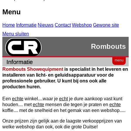
Menu
Home
Informatie
Nieuws
Contact
Webshop
Gewone site
Menu sluiten
Rombouts
menu
Informatie
Rombouts Showequipment
is specialist in het leveren en
installeren van licht- en geluidsapparatuur voor de
professionele gebruiker. U kunt bij ons ook alle
producten huren.
Een
echte
winkel....waar je
echt
je dure aankoop vast kunt
houden.... met
echte
mensen die tegen je praten en
echte
koffie.... met de snelheid en het gemak van een webshop.....
Onze prijzen zijn gelijk aan de laagste verkoopprijzen van
welke webshop dan ook, ook die grote Duitse!