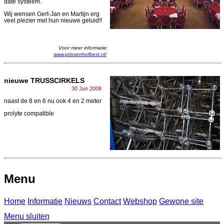
date systeem.
Wij wensen Gert-Jan en Martijn erg
veel plezier met hun nieuwe geluid!!
Voor meer informatie:
www.prinsenhofbest.nl/
nieuwe TRUSSCIRKELS
30 Jun 2008
naast de 8 en 6 nu ook 4 en 2 meter
prolyte compatible
Menu
Home
Informatie
Nieuws
Contact
Webshop
Gewone site
Menu sluiten