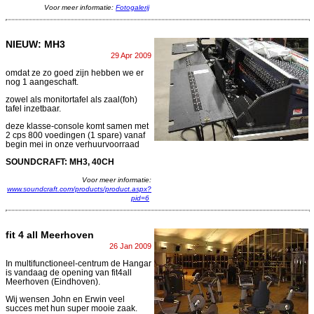
Voor meer informatie:
Fotogalerij
NIEUW: MH3
29 Apr 2009
omdat ze zo goed zijn hebben we er
nog 1 aangeschaft.
zowel als monitortafel als zaal(foh)
tafel inzetbaar.
deze klasse-console komt samen met
2 cps 800 voedingen (1 spare) vanaf
begin mei in onze verhuurvoorraad
SOUNDCRAFT: MH3, 40CH
Voor meer informatie:
www.soundcraft.com/products/product.aspx?
pid=6
fit 4 all Meerhoven
26 Jan 2009
In multifunctioneel-centrum de Hangar
is vandaag de opening van fit4all
Meerhoven (Eindhoven).
Wij wensen John en Erwin veel
succes met hun super mooie zaak.