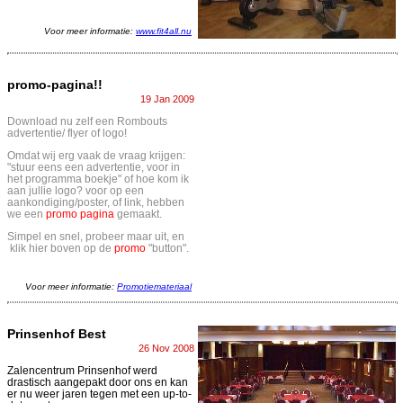
Voor meer informatie:
www.fit4all.nu
promo-pagina!!
19 Jan 2009
Download nu zelf een Rombouts
advertentie/ flyer of logo!
Omdat wij erg vaak de vraag krijgen:
"stuur eens een advertentie, voor in
het programma boekje" of hoe kom ik
aan jullie logo? voor op een
aankondiging/poster, of link, hebben
we een
promo pagina
gemaakt.
Simpel en snel, probeer maar uit, en
klik hier boven op de
promo
"button".
Voor meer informatie:
Promotiemateriaal
Prinsenhof Best
26 Nov 2008
Zalencentrum Prinsenhof werd
drastisch aangepakt door ons en kan
er nu weer jaren tegen met een up-to-