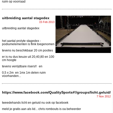
ruim op voorraad
uitbreiding aantal stagedex
15 Feb 2013
uitbreiding aantal stagedex
het aantal prolyte stagedex -
podiumelementen is flink toegenomen
tevens nu beschikbaar 20 cm pooties
er is nu dus keuze uit 20,40,80 en 100
cm hoogte
tevens verrijdbare risers!! en
0,5 x 2m en 1mx 1m delen ruim
voorhanden...
https://www.facebook.com/QualitySports#!/groups/licht.geluid/
7 Nov 2012
tweedehands licht en geluid nu ook op faceboek
meld je gratis aan als lid... chris rombouts is oa beheerder