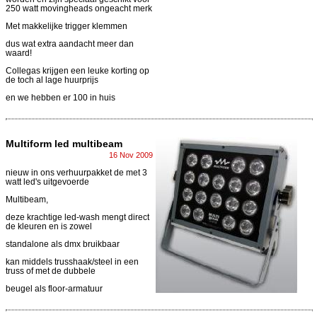
250 watt movingheads ongeacht merk
Met makkelijke trigger klemmen
dus wat extra aandacht meer dan
waard!
Collegas krijgen een leuke korting op
de toch al lage huurprijs
en we hebben er 100 in huis
Multiform led multibeam
16 Nov 2009
nieuw in ons verhuurpakket de met 3
watt led's uitgevoerde
Multibeam,
deze krachtige led-wash mengt direct
de kleuren en is zowel
standalone als dmx bruikbaar
kan middels trusshaak/steel in een
truss of met de dubbele
beugel als floor-armatuur