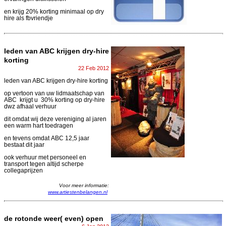
en krijg 20% korting minimaal op dry
hire als fbvriendje
leden van ABC krijgen dry-hire
korting
22 Feb 2012
leden van ABC krijgen dry-hire korting
op vertoon van uw lidmaatschap van
ABC krijgt u 30% korting op dry-hire
dwz afhaal verhuur
dit omdat wij deze vereniging al jaren
een warm hart toedragen
en tevens omdat ABC 12,5 jaar
bestaat dit jaar
ook verhuur met personeel en
transport tegen altijd scherpe
collegaprijzen
Voor meer informatie:
www.artiestenbelangen.nl
de rotonde weer( even) open