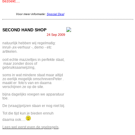
bezoekt.....
Voor meer informatie:
Special Deal
SECOND HAND SHOP
24 Sep 2009
natuurlijk hebben wij regelmatig:
inruil-,ex-verhuur -, demo - etc
artikelen.
ooit echte mazzeltjes in perfekte staat,
maar zonder doos of
gebruiksaanwijzing,
soms in wat mindere staat maar altijd
zo eerlijk mogelijk omschrevenPeter .
maakt er foto's van en daarna
verschijnen ze op de site.
bijna dagelijks voegen we apparatuur
toe.
De (vraag)prijzen staan er nog niet bij.
Tot die tijd kun je bieden ennuh
daarna ook.....
Lees wel eerst even de spelregels
.