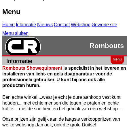
Menu
Home
Informatie
Nieuws
Contact
Webshop
Gewone site
Menu sluiten
Rombouts
menu
Informatie
Rombouts Showequipment
is specialist in het leveren en
installeren van licht- en geluidsapparatuur voor de
professionele gebruiker. U kunt bij ons ook alle
producten huren.
Een
echte
winkel....waar je
echt
je dure aankoop vast kunt
houden.... met
echte
mensen die tegen je praten en
echte
koffie.... met de snelheid en het gemak van een webshop.....
Onze prijzen zijn gelijk aan de laagste verkoopprijzen van
welke webshop dan ook, ook die grote Duitse!