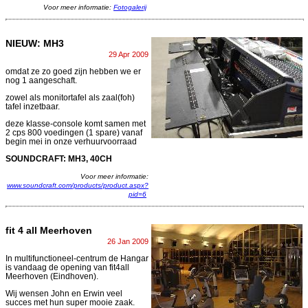
Voor meer informatie:
Fotogalerij
NIEUW: MH3
29 Apr 2009
omdat ze zo goed zijn hebben we er
nog 1 aangeschaft.
zowel als monitortafel als zaal(foh)
tafel inzetbaar.
deze klasse-console komt samen met
2 cps 800 voedingen (1 spare) vanaf
begin mei in onze verhuurvoorraad
SOUNDCRAFT: MH3, 40CH
Voor meer informatie:
www.soundcraft.com/products/product.aspx?
pid=6
fit 4 all Meerhoven
26 Jan 2009
In multifunctioneel-centrum de Hangar
is vandaag de opening van fit4all
Meerhoven (Eindhoven).
Wij wensen John en Erwin veel
succes met hun super mooie zaak.