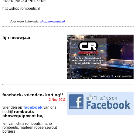
EIGEN INKOOPPRIJZEN!!
http://shop.rombouts.nl
Voor meer informatie:
shop.rombouts.nl
fijn nieuwjaar
faceboek- vrienden- korting!!
2 Nov 2011
faceboek
vrienden op
van ons
rombouts
bedrijf
showequipment bv,
en van: chris rombouts, mario
rombouts, marleen roosen,ewout
borgers