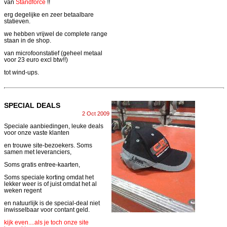
van
Standforce
!!
erg degelijke en zeer betaalbare
statieven.
we hebben vrijwel de complete range
staan in de shop.
van microfoonstatief (geheel metaal
voor 23 euro excl btw!!)
tot wind-ups.
SPECIAL DEALS
2 Oct 2009
Speciale aanbiedingen, leuke deals
voor onze vaste klanten
en trouwe site-bezoekers. Soms
samen met leveranciers,
Soms gratis entree-kaarten,
Soms speciale korting omdat het
lekker weer is of juist omdat het al
weken regent
en natuurlijk is de special-deal niet
inwisselbaar voor contant geld.
kijk even....als je toch onze site