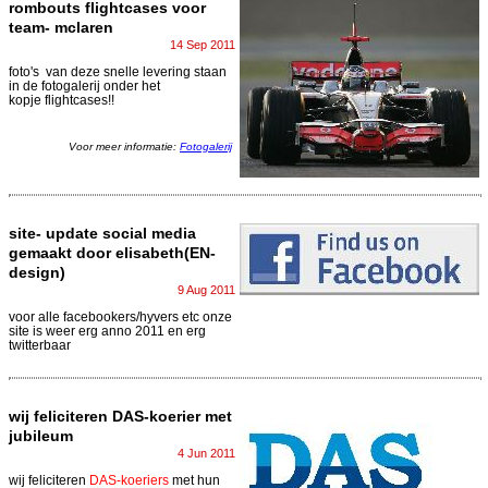
rombouts flightcases voor
team- mclaren
14 Sep 2011
foto's van deze snelle levering staan
in de fotogalerij onder het
kopje flightcases!!
Voor meer informatie:
Fotogalerij
site- update social media
gemaakt door elisabeth(EN-
design)
9 Aug 2011
voor alle facebookers/hyvers etc onze
site is weer erg anno 2011 en erg
twitterbaar
wij feliciteren DAS-koerier met
jubileum
4 Jun 2011
wij feliciteren
DAS-koeriers
met hun