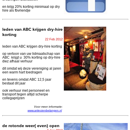
en krijg 20% korting minimaal op dry
hire als fbvriendje
leden van ABC krijgen dry-hire
korting
22 Feb 2012
leden van ABC krijgen dry-hire korting
op vertoon van uw lidmaatschap van
ABC krijgt u 30% korting op dry-hire
dwz afhaal verhuur
dit omdat wij deze vereniging al jaren
een warm hart toedragen
en tevens omdat ABC 12,5 jaar
bestaat dit jaar
ook verhuur met personeel en
transport tegen altijd scherpe
collegaprijzen
Voor meer informatie:
www.artiestenbelangen.nl
de rotonde weer( even) open