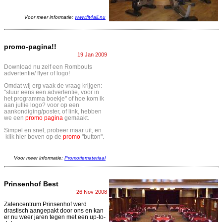
Voor meer informatie:
www.fit4all.nu
promo-pagina!!
19 Jan 2009
Download nu zelf een Rombouts
advertentie/ flyer of logo!
Omdat wij erg vaak de vraag krijgen:
"stuur eens een advertentie, voor in
het programma boekje" of hoe kom ik
aan jullie logo? voor op een
aankondiging/poster, of link, hebben
we een
promo pagina
gemaakt.
Simpel en snel, probeer maar uit, en
klik hier boven op de
promo
"button".
Voor meer informatie:
Promotiemateriaal
Prinsenhof Best
26 Nov 2008
Zalencentrum Prinsenhof werd
drastisch aangepakt door ons en kan
er nu weer jaren tegen met een up-to-