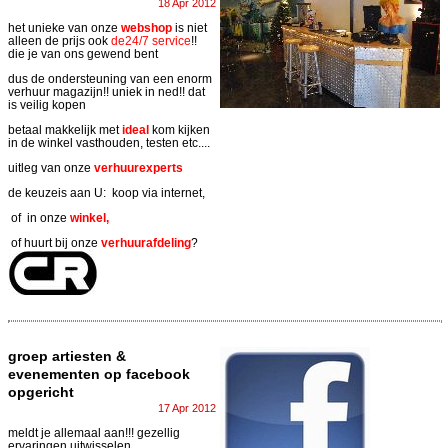
18 Apr 2012
het unieke van onze
webshop
is niet
alleen de prijs ook
de24/7 service
!!
die je van ons gewend bent
dus de ondersteuning van een enorm
verhuur magazijn!! uniek in ned!! dat
is veilig kopen
betaal makkelijk met
ideal
kom kijken
in de winkel vasthouden, testen etc....
uitleg van onze
verhuurexperts
de keuzeis aan U: koop via internet,
of in onze
winkel,
of huurt bij onze
verhuurafdeling
?
groep artiesten &
evenementen op facebook
opgericht
17 Apr 2012
meldt je allemaal aan!!! gezellig
ervaringen uitwisselen