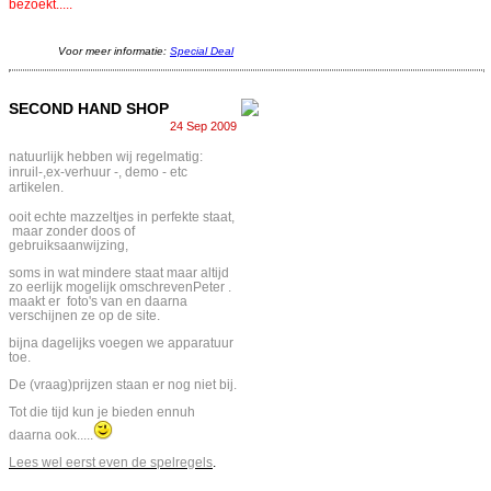
bezoekt.....
Voor meer informatie:
Special Deal
SECOND HAND SHOP
24 Sep 2009
natuurlijk hebben wij regelmatig:
inruil-,ex-verhuur -, demo - etc
artikelen.
ooit echte mazzeltjes in perfekte staat,
maar zonder doos of
gebruiksaanwijzing,
soms in wat mindere staat maar altijd
zo eerlijk mogelijk omschrevenPeter .
maakt er foto's van en daarna
verschijnen ze op de site.
bijna dagelijks voegen we apparatuur
toe.
De (vraag)prijzen staan er nog niet bij.
Tot die tijd kun je bieden ennuh
daarna ook.....
Lees wel eerst even de spelregels
.