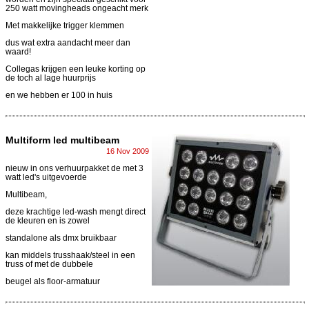
250 watt movingheads ongeacht merk
Met makkelijke trigger klemmen
dus wat extra aandacht meer dan
waard!
Collegas krijgen een leuke korting op
de toch al lage huurprijs
en we hebben er 100 in huis
Multiform led multibeam
16 Nov 2009
nieuw in ons verhuurpakket de met 3
watt led's uitgevoerde
Multibeam,
deze krachtige led-wash mengt direct
de kleuren en is zowel
standalone als dmx bruikbaar
kan middels trusshaak/steel in een
truss of met de dubbele
beugel als floor-armatuur