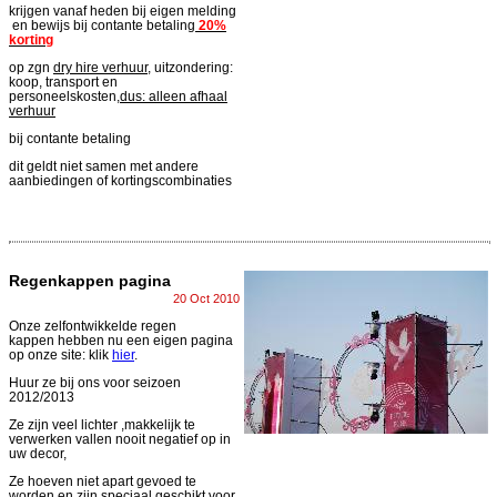
krijgen vanaf heden bij eigen melding
en bewijs bij contante betaling
20%
korting
op zgn
dry hire verhuur
, uitzondering:
koop, transport en
personeelskosten,
dus: alleen afhaal
verhuur
bij contante betaling
dit geldt niet samen met andere
aanbiedingen of kortingscombinaties
Regenkappen pagina
20 Oct 2010
Onze zelfontwikkelde regen
kappen hebben nu een eigen pagina
op onze site: klik
hier
.
Huur ze bij ons voor seizoen
2012/2013
Ze zijn veel lichter ,makkelijk te
verwerken vallen nooit negatief op in
uw decor,
Ze hoeven niet apart gevoed te
worden en zijn speciaal geschikt voor