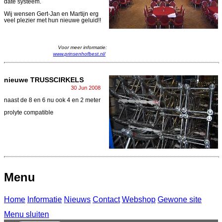
date systeem.
Wij wensen Gert-Jan en Martijn erg
veel plezier met hun nieuwe geluid!!
Voor meer informatie:
www.prinsenhofbest.nl/
nieuwe TRUSSCIRKELS
30 Jun 2008
naast de 8 en 6 nu ook 4 en 2 meter
prolyte compatible
Menu
Home
Informatie
Nieuws
Contact
Webshop
Gewone site
Menu sluiten