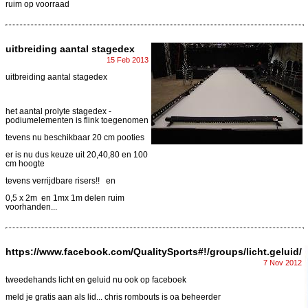
ruim op voorraad
uitbreiding aantal stagedex
15 Feb 2013
uitbreiding aantal stagedex
het aantal prolyte stagedex -
podiumelementen is flink toegenomen
tevens nu beschikbaar 20 cm pooties
er is nu dus keuze uit 20,40,80 en 100
cm hoogte
tevens verrijdbare risers!! en
0,5 x 2m en 1mx 1m delen ruim
voorhanden...
https://www.facebook.com/QualitySports#!/groups/licht.geluid/
7 Nov 2012
tweedehands licht en geluid nu ook op faceboek
meld je gratis aan als lid... chris rombouts is oa beheerder