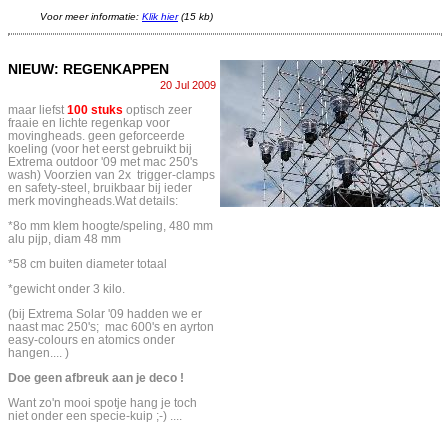
Voor meer informatie:
Klik hier
(15 kb)
NIEUW: REGENKAPPEN
20 Jul 2009
maar liefst
100 stuks
optisch zeer
fraaie en lichte regenkap voor
movingheads. geen geforceerde
koeling (voor het eerst gebruikt bij
Extrema outdoor '09 met mac 250's
wash) Voorzien van 2x trigger-clamps
en safety-steel, bruikbaar bij ieder
merk movingheads.Wat details:
*8o mm klem hoogte/speling, 480 mm
alu pijp, diam 48 mm
*58 cm buiten diameter totaal
*gewicht onder 3 kilo.
(bij Extrema Solar '09 hadden we er
naast mac 250's; mac 600's en ayrton
easy-colours en atomics onder
hangen.... )
Doe geen afbreuk aan je deco !
Want zo'n mooi spotje hang je toch
niet onder een specie-kuip ;-) ....