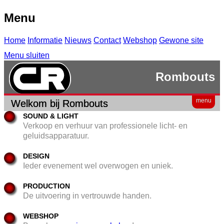
Menu
Home
Informatie
Nieuws
Contact
Webshop
Gewone site
Menu sluiten
Rombouts
menu
Welkom bij Rombouts
SOUND & LIGHT
Verkoop en verhuur van professionele licht- en
geluidsapparatuur.
DESIGN
Ieder evenement wel overwogen en uniek.
PRODUCTION
De uitvoering in vertrouwde handen.
WEBSHOP