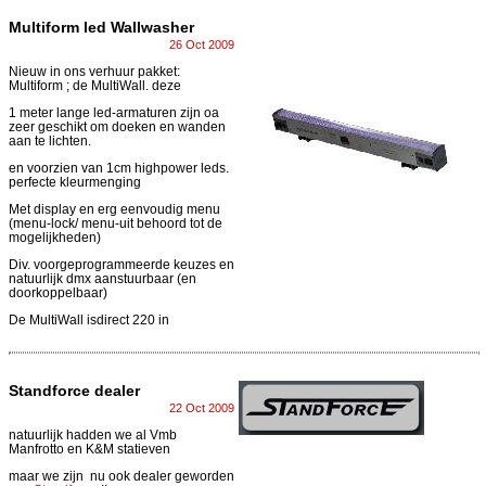
Multiform led Wallwasher
26 Oct 2009
Nieuw in ons verhuur pakket:
Multiform ; de MultiWall. deze
1 meter lange led-armaturen zijn oa
zeer geschikt om doeken en wanden
aan te lichten.
en voorzien van 1cm highpower leds.
perfecte kleurmenging
Met display en erg eenvoudig menu
(menu-lock/ menu-uit behoord tot de
mogelijkheden)
Div. voorgeprogrammeerde keuzes en
natuurlijk dmx aanstuurbaar (en
doorkoppelbaar)
De MultiWall isdirect 220 in
Standforce dealer
22 Oct 2009
natuurlijk hadden we al Vmb
Manfrotto en K&M statieven
maar we zijn nu ook dealer geworden