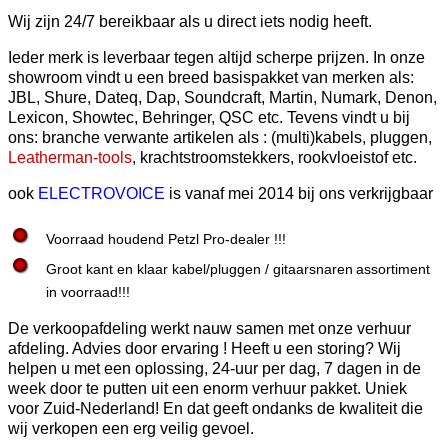
Wij zijn 24/7 bereikbaar als u direct iets nodig heeft.
Ieder merk is leverbaar tegen altijd scherpe prijzen. In onze
showroom vindt u een breed basispakket van merken als:
JBL, Shure, Dateq, Dap, Soundcraft, Martin, Numark, Denon,
Lexicon, Showtec, Behringer, QSC etc. Tevens vindt u bij
ons: branche verwante artikelen als : (multi)kabels, pluggen,
Leatherman-tools
, krachtstroomstekkers, rookvloeistof etc.
ook
ELECTROVOICE
is vanaf mei 2014 bij ons verkrijgbaar
Voorraad houdend Petzl Pro-dealer !!!
Groot kant en klaar kabel/pluggen /
gitaarsnaren
assortiment
in voorraad!!!
De verkoopafdeling werkt nauw samen met onze verhuur
afdeling. Advies door ervaring ! Heeft u een storing? Wij
helpen u met een oplossing, 24-uur per dag, 7 dagen in de
week door te putten uit een enorm verhuur pakket. Uniek
voor Zuid-Nederland! En dat geeft ondanks de kwaliteit die
wij verkopen een erg veilig gevoel.